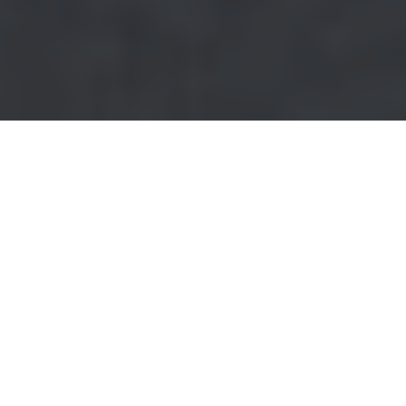
NEDIR?
Stratejik bir plan çerçevesinde; dijital teknolojik
gelişmelerin ve fırsatların iş yapış şekillerine,
süreçlerine, yetkinliklerine ve modellerine onları
hızlandıracak ve verimlilik sağlayacak şekilde dahil
edilmesi sürecinin bütününe “
Dijital Dönüşüm
”
denir.
Bu dönüşümün en sağlıklı şekilde gerçekleşmesi