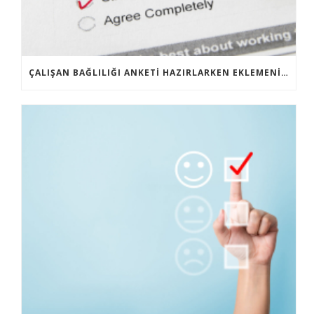
ÇALIŞAN BAĞLILIĞI ANKETI HAZIRLARKEN EKLEMENIZ GEREKEN 10 YENI SORU