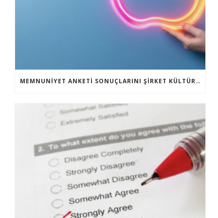
MEMNUNIYET ANKETI SONUÇLARINI ŞIRKET KÜLTÜRÜNE DÖNÜŞTÜRMEK