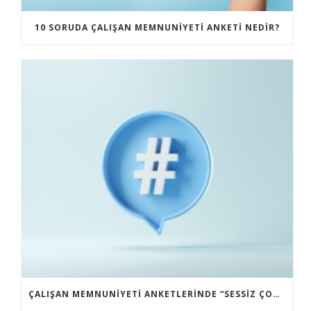
10 SORUDA ÇALIŞAN MEMNUNIYETI ANKETI NEDIR?
ÇALIŞAN MEMNUNIYETI ANKETLERINDE “SESSIZ ÇOĞUNLUĞU KONUŞTURMAK” NASIL BAŞARILIR?